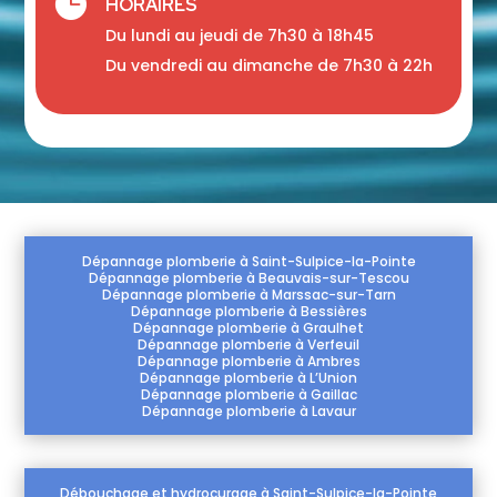

HORAIRES
Du lundi au jeudi de 7h30 à 18h45
Du vendredi au dimanche de 7h30 à 22h
Dépannage plomberie à Saint-Sulpice-la-Pointe
Dépannage plomberie à Beauvais-sur-Tescou
Dépannage plomberie à Marssac-sur-Tarn
Dépannage plomberie à Bessières
Dépannage plomberie à Graulhet
Dépannage plomberie à Verfeuil
Dépannage plomberie à Ambres
Dépannage plomberie à L’Union
Dépannage plomberie à Gaillac
Dépannage plomberie à Lavaur
Débouchage et hydrocurage à Saint-Sulpice-la-Pointe