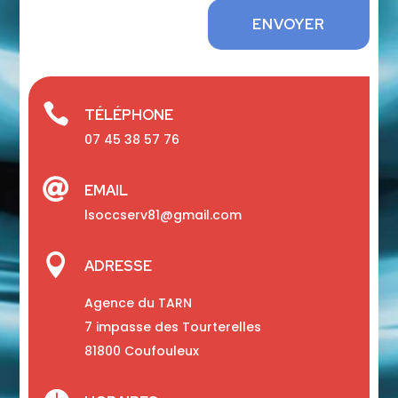
ENVOYER

TÉLÉPHONE
07 45 38 57 76

EMAIL
lsoccserv81@gmail.com

ADRESSE
Agence du TARN
7 impasse des Tourterelles
81800 Coufouleux