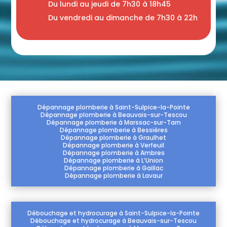
Du lundi au jeudi de 7h30 à 18h45
Du vendredi au dimanche de 7h30 à 22h
Dépannage plomberie à Saint-Sulpice-la-Pointe
Dépannage plomberie à Beauvais-sur-Tescou
Dépannage plomberie à Marssac-sur-Tarn
Dépannage plomberie à Bessières
Dépannage plomberie à Graulhet
Dépannage plomberie à Verfeuil
Dépannage plomberie à Ambres
Dépannage plomberie à L’Union
Dépannage plomberie à Gaillac
Dépannage plomberie à Lavaur
Débouchage et hydrocurage à Saint-Sulpice-la-Pointe
Débouchage et hydrocurage à Beauvais-sur-Tescou