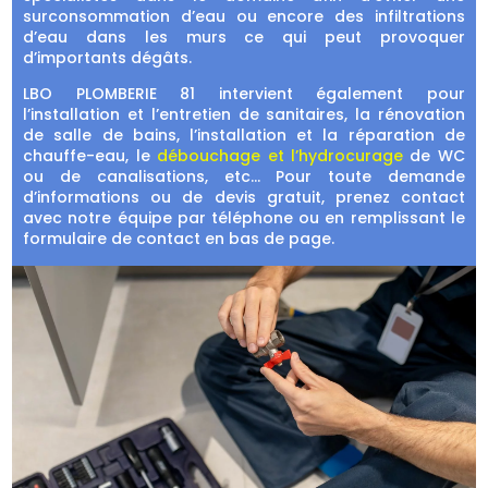
surconsommation d’eau ou encore des infiltrations
d’eau dans les murs ce qui peut provoquer
d’importants dégâts.
LBO PLOMBERIE 81 intervient également pour
l’installation et l’entretien de sanitaires, la rénovation
de salle de bains, l’installation et la réparation de
chauffe-eau, le
débouchage et l’hydrocurage
de WC
ou de canalisations, etc… Pour toute demande
d’informations ou de devis gratuit, prenez contact
avec notre équipe par téléphone ou en remplissant le
formulaire de contact en bas de page.